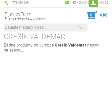
776 829 069
ETNOMAGIC@SEZNAM.CZ
PijaviceFarm
0
0 Kč
Pijavice lékařská z biofarmy
GREŠÍK VALDEMAR
Žádné produkty od výrobce
Grešík Valdemar
nebyly
nalezeny....