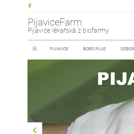
PijaviceFarm
Pijavice lékařská z biofarmy
PIJAVICE
BORO PLUS
ODBOR