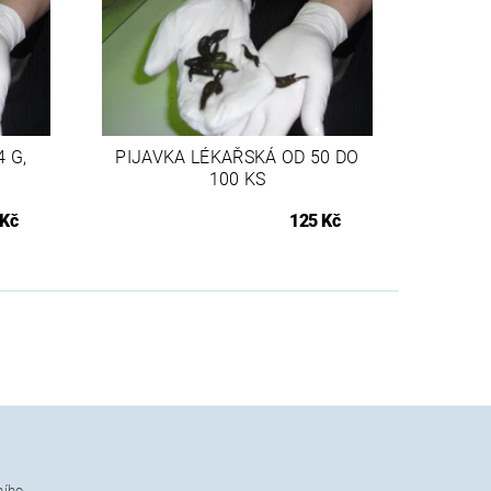
 G,
PIJAVKA LÉKAŘSKÁ OD 50 DO
100 KS
 Kč
125 Kč
ního