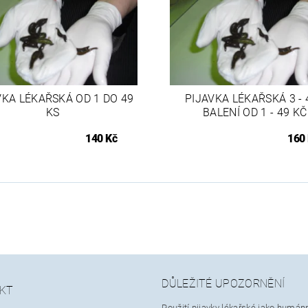
VKA LÉKAŘSKÁ OD 1 DO 49
PIJAVKA LÉKAŘSKÁ 3 - 4
KS
BALENÍ OD 1 - 49 KČ
140 Kč
160
DŮLEŽITÉ UPOZORNĚNÍ
KT
Použití pijavky lékařské jako humán