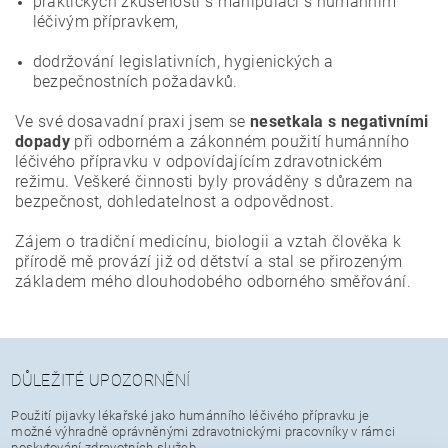
praktických zkušeností s manipulací s humánním
léčivým přípravkem,
dodržování legislativních, hygienických a
bezpečnostních požadavků.
Ve své dosavadní praxi jsem se
nesetkala s negativními
dopady
při odborném a zákonném použití humánního
léčivého přípravku v odpovídajícím zdravotnickém
režimu. Veškeré činnosti byly prováděny s důrazem na
bezpečnost, dohledatelnost a odpovědnost.
Zájem o tradiční medicínu, biologii a vztah člověka k
přírodě mě provází již od dětství a stal se přirozeným
základem mého dlouhodobého odborného směřování.
DŮLEŽITÉ UPOZORNĚNÍ
Použití pijavky lékařské jako humánního léčivého přípravku je
možné výhradně oprávněnými zdravotnickými pracovníky v rámci
poskytování zdravotních služeb.