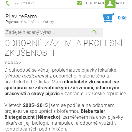
776 829 069
ETNOMAGIC@SEZNAM.CZ
PijaviceFarm
0
0 Kč
Pijavice lékařská z biofarmy
ODBORNÉ ZÁZEMÍ A PROFESNÍ
ZKUŠENOSTI
9.2.2026
Dlouhodobě se věnuji problematice pijavky lékařské
(
Hirudo medicinalis
) z odborného, historického a
praktického hlediska. Mám
dlouholeté zkušenosti se
spoluprací se zdravotnickými zařízeními, odbornými
pracovišti a chovy pijavic
v zahraničí i v České republice.
V letech
2005–2015
jsem se podílela na odborném
projektu ve spolupráci s biofarmou
Biebertaler
Blutegelzucht (Německo)
, zaměřeném na chov pijavky
lékařské, její biologii, manipulaci a odborné využití v
kontrolovaných podmínkách.